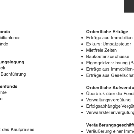
fonds
Ordentliche Erträge
ilienfonds
Erträge aus Immobilien
ände
Exkurs: Umsatzsteuer
Mietfreie Zeiten
Baukostenzuschüsse
nungslegung
Eigengeldverzinsung (B
eck
Erträge aus Immobilien
 Buchführung
Erträge aus Gesellschaf
ienfonds
Ordentliche Aufwend
chte
Überblick über die Fon
te
Verwaltungsvergütung
Erfolgsabhängige Vergü
Verwahrstellenvergütun
Veräußerungsgeschäf
 des Kaufpreises
Veräußerung einer Immo