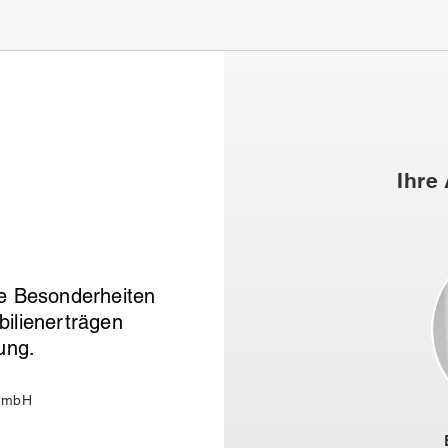
Ihre
e Besonderheiten
ilienerträgen
ung.
 GmbH