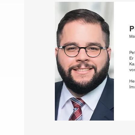
P
Ma
Pe
Er
Ka
vo
He
Im