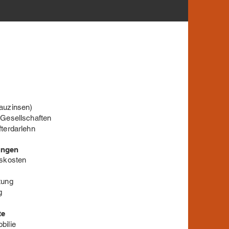
auzinsen)
-Gesellschaften
terdarlehn
ungen
dskosten
tung
g
te
bilie