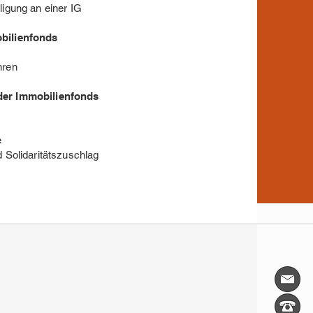
ligung an einer IG
bilienfonds
hren
der Immobilienfonds
e
d Solidaritätszuschlag