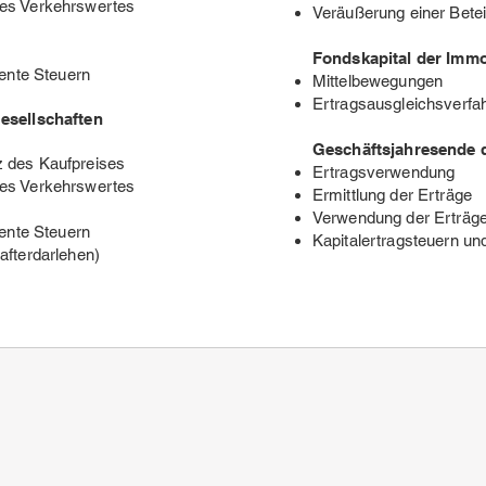
es Verkehrswertes
Veräußerung einer Betei
Fondskapital der Immo
tente Steuern
Mittelbewegungen
Ertragsausgleichsverfa
esellschaften
Geschäftsjahresende 
 des Kaufpreises
Ertragsverwendung
es Verkehrswertes
Ermittlung der Erträge
Verwendung der Erträg
tente Steuern
Kapitalertragsteuern un
afterdarlehen)