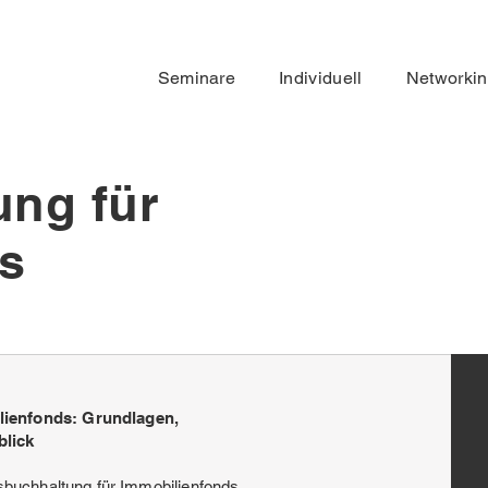
Seminare
Individuell
Networki
ng für
s
lienfonds: Grundlagen,
blick
dsbuchhaltung für Immobilienfonds