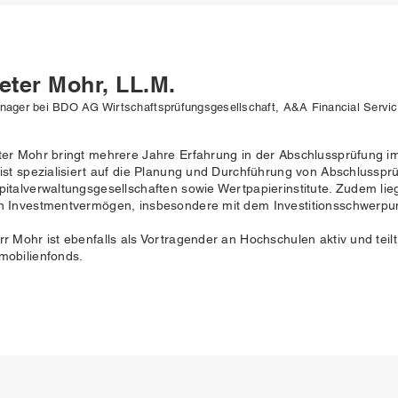
eter Mohr, LL.M.
nager bei BDO AG Wirtschaftsprüfungsgesellschaft, A&A Financial Servi
ter Mohr bringt mehrere Jahre Erfahrung in der Abschlussprüfung im 
 ist spezialisiert auf die Planung und Durchführung von Abschlusspr
pitalverwaltungsgesellschaften sowie Wertpapierinstitute. Zudem lie
n Investmentvermögen, insbesondere mit dem Investitionsschwerpun
rr Mohr ist ebenfalls als Vortragender an Hochschulen aktiv und teil
mobilienfonds
.