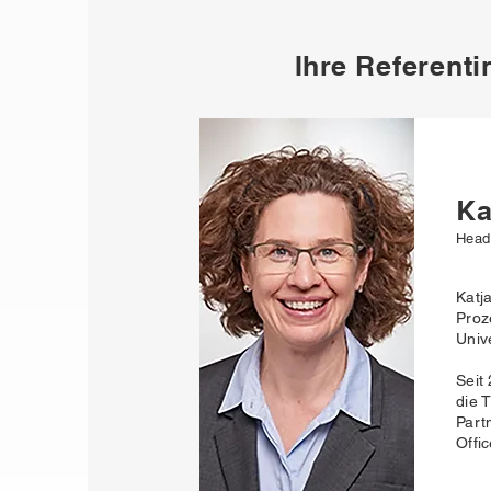
Ihre
Referenti
Ka
Head 
Katj
Proz
Univ
Seit
die 
Part
Offi