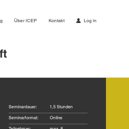
ng
Über ICEP
Kontakt
Log in
ft
Seminardauer:
1,5 Stunden
Seminarformat:
Online
Teilnehmer:
max. 8